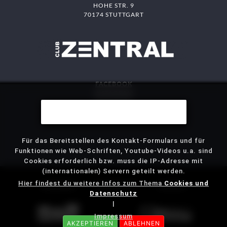
HOHE STR. 9
70174 STUTTGART
FACEBOOK
INSTAGRAM
DAS MITTE
Wir benutzen Cookies
STJG
Für das Bereitstellen des Kontakt-Formulars und für
Funktionen wie Web-Schriften, Youtube-Videos u.a. sind
Cookies erforderlich bzw. muss die IP-Adresse mit
(internationalen) Servern geteilt werden.
Hier findest du weitere Infos zum Thema
Cookies und
IMPRESSUM
DATENSCHUTZ
KONTAKT
Datenschutz
|
Impressum
AKZEPTIEREN
ABLEHNEN